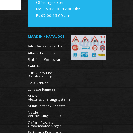
Öffnungszeiten:
Mo-Do 07:00 - 17:00 Uhr
Fr: 07:00-15:00 Uhr
MARKEN / KATALOGE
Adco Verkehrszeichen
Atlas Schuhfabrik
Blakläder Workwear
CARHARTT
FHB Zunft- und
Berufskleidung
HAIX Schuhe
Lyngsoe Rainwear
M.A.S.
Absturzsicherungssysteme
Munk Leitern / Podeste
Nestle
Vermessungstechnik
Oxford Plastics,
Grabenabdeckungen
Ratioparts Ersatzteile