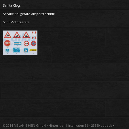
Sanita Clogs
Schake Baugeräte Absperrtechnik
Stihl Motorgeräte
© 2014 MELANIE HEIN GmbH • Hinter den Kirschkaten 36 • 23560 Lübeck •