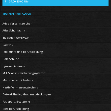
Fr: 07:00-15:00 Uhr
MARKEN / KATALOGE
Adco Verkehrszeichen
Atlas Schuhfabrik
Blakläder Workwear
CARHARTT
FHB Zunft- und Berufskleidung
HAIX Schuhe
Lyngsoe Rainwear
M.A.S. Absturzsicherungssysteme
Munk Leitern / Podeste
Nestle Vermessungstechnik
Oxford Plastics, Grabenabdeckungen
Ratioparts Ersatzteile
Rofa Berufskleidung