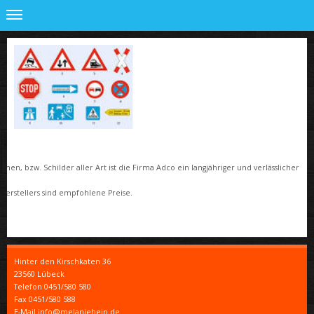
n
en, bzw. Schilder aller Art ist die Firma Adco ein langjähriger und verlässlicher
s Herstellers sind empfohlene Preise.
Hinter den Kirschkaten
36
23560
Lübeck
Telefon
0451/580 580
Fax
0451/580 588
E-Mail info@melaniehein.de