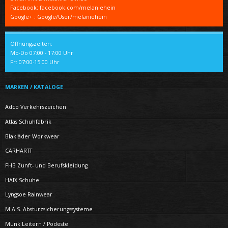
Facebook: facebook.com/melaniehein
Google+ : Google/User/melaniehein
Öffnungszeiten:
Mo-Do 07:00 - 17:00 Uhr
Fr: 07:00-15:00 Uhr
MARKEN / KATALOGE
Adco Verkehrszeichen
Atlas Schuhfabrik
Blakläder Workwear
CARHARTT
FHB Zunft- und Berufskleidung
HAIX Schuhe
Lyngsoe Rainwear
M.A.S. Absturzsicherungssysteme
Munk Leitern / Podeste