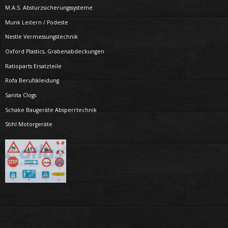
M.A.S. Absturzsicherungssysteme
Munk Leitern / Podeste
Nestle Vermessungstechnik
Oxford Plastics, Grabenabdeckungen
Ratioparts Ersatzteile
Rofa Berufskleidung
Sanita Clogs
Schake Baugeräte Absperrtechnik
Stihl Motorgeräte