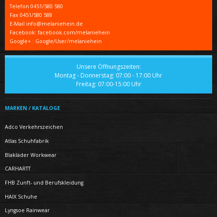
Telefon
0451/580 580
Fax
0451/580 588
E-Mail info@melaniehein.de
Facebook: facebook.com/melaniehein
Google+ : Google/User/melaniehein
Unsere Öffnungszeiten:
Montag - Donnerstag: 07:00 - 17:00 Uhr
Freitag: 07:00-15:00 Uhr
MARKEN / KATALOGE
Adco Verkehrszeichen
Atlas Schuhfabrik
Blakläder Workwear
CARHARTT
FHB Zunft- und Berufskleidung
HAIX Schuhe
Lyngsoe Rainwear