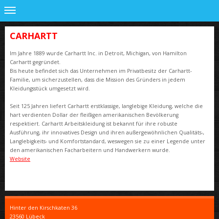
CARHARTT
Im Jahre 1889 wurde Carhartt Inc. in Detroit, Michigan, von Hamilton
Carhartt gegründet.
Bis heute befindet sich das Unternehmen im Privatbesitz der Carhartt-
Familie, um sicherzustellen, dass die Mission des Gründers in jedem
Kleidungsstück umgesetzt wird.
Seit 125 Jahren liefert Carhartt erstklassige, langlebige Kleidung, welche die
hart verdienten Dollar der fleißigen amerikanischen Bevölkerung
respektiert. Carhartt Arbeitskleidung ist bekannt für ihre robuste
Ausführung, ihr innovatives Design und ihren außergewöhnlichen Qualitäts-,
Langlebigkeits- und Komfortstandard, weswegen sie zu einer Legende unter
den amerikanischen Facharbeitern und Handwerkern wurde.
Website
Hinter den Kirschkaten
36
23560
Lübeck