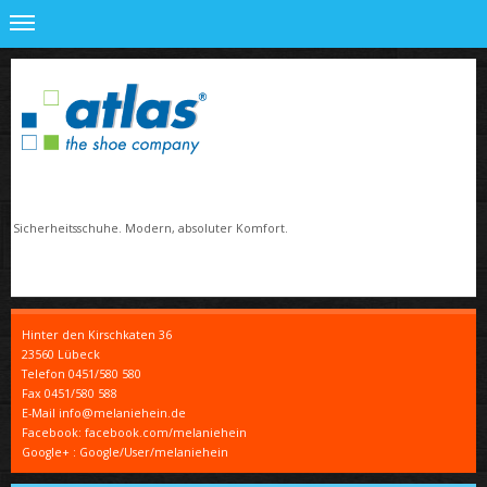
h Sicherheitsschuhe. Modern, absoluter Komfort.
Hinter den Kirschkaten
36
23560
Lübeck
Telefon
0451/580 580
Fax
0451/580 588
E-Mail info@melaniehein.de
Facebook: facebook.com/melaniehein
Google+ : Google/User/melaniehein