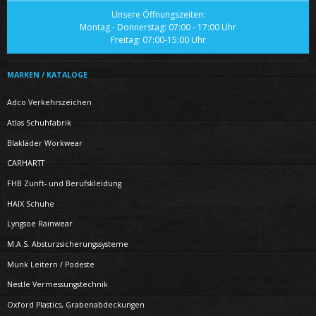
Unsere Öffnungszeiten:
Montag - Donnerstag: 07:00 - 17:00 Uhr
Freitag: 07:00-15:00 Uhr
MARKEN / KATALOGE
Adco Verkehrszeichen
Atlas Schuhfabrik
Blakläder Workwear
CARHARTT
FHB Zunft- und Berufskleidung
HAIX Schuhe
Lyngsoe Rainwear
M.A.S. Absturzsicherungssysteme
Munk Leitern / Podeste
Nestle Vermessungstechnik
Oxford Plastics, Grabenabdeckungen