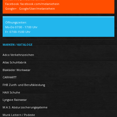
Facebook: facebook.com/melaniehein
Google+ : Google/User/melaniehein
Öffnungszeiten:
Mo-Do 07:00 - 17:00 Uhr
Fr: 07:00-15:00 Uhr
MARKEN / KATALOGE
Adco Verkehrszeichen
Atlas Schuhfabrik
Blakläder Workwear
CARHARTT
FHB Zunft- und Berufskleidung
HAIX Schuhe
Lyngsoe Rainwear
M.A.S. Absturzsicherungssysteme
Munk Leitern / Podeste