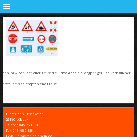
n
en, bzw. Schilder aller Art ist die Firma Adco ein langjähriger und verlässlicher
s Herstellers sind empfohlene Preise.
Hinter den Kirschkaten
36
23560
Lübeck
Telefon
0451/580 580
Fax
0451/580 588
E-Mail info@melaniehein.de