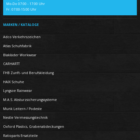
Mo-Do 07:00 - 17:00 Uhr
Fr: 07:00-15:00 Uhr
MARKEN / KATALOGE
Adco Verkehrszeichen
Atlas Schuhfabrik
Blakläder Workwear
CARHARTT
FHB Zunft- und Berufskleidung
HAIX Schuhe
Lyngsoe Rainwear
M.A.S. Absturzsicherungssysteme
Munk Leitern / Podeste
Nestle Vermessungstechnik
Oxford Plastics, Grabenabdeckungen
Ratioparts Ersatzteile