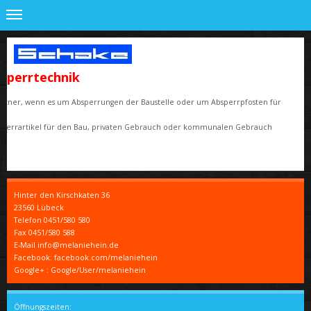
sperrtechnik
 Partner, wenn es um Absperrungen der Baustelle oder um Absperrpfosten für
Absperrartikel für den Bau, privaten Gebrauch oder kommunalen Gebrauch
Hinter den Kirschkaten
36
23560
Lübeck
Telefon
0451/580 580
Fax
0451/580 588
E-Mail info@melaniehein.de
Facebook: facebook.com/melaniehein
Google+ : Google/User/melaniehein
Öffnungszeiten: