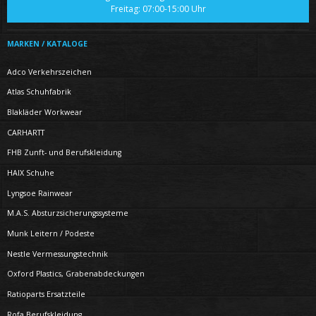
Freitag: 07:00-15:00 Uhr
MARKEN / KATALOGE
Adco Verkehrszeichen
Atlas Schuhfabrik
Blakläder Workwear
CARHARTT
FHB Zunft- und Berufskleidung
HAIX Schuhe
Lyngsoe Rainwear
M.A.S. Absturzsicherungssysteme
Munk Leitern / Podeste
Nestle Vermessungstechnik
Oxford Plastics, Grabenabdeckungen
Ratioparts Ersatzteile
Rofa Berufskleidung