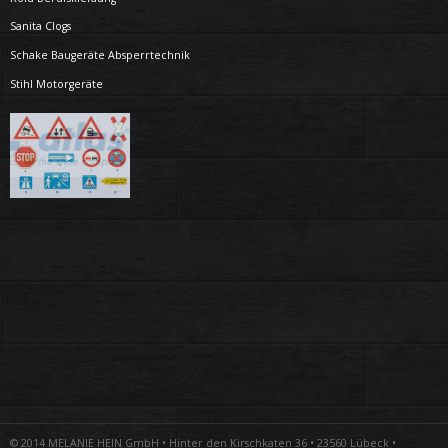
Sanita Clogs
Schake Baugeräte Absperrtechnik
Stihl Motorgeräte
© 2014 MELANIE HEIN GmbH • Hinter den Kirschkaten 36 • 23560 Lübeck •