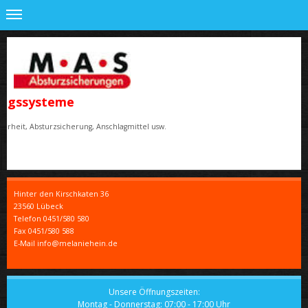
rungssysteme
herheit, Absturzsicherung, Anschlagmittel usw.
Hinter den Kirschkaten
36
23560
Lübeck
Telefon
0451/580 580
Fax
0451/580 588
E-Mail info@melaniehein.de
Unsere Öffnungszeiten:
Montag - Donnerstag: 07:00 - 17:00 Uhr