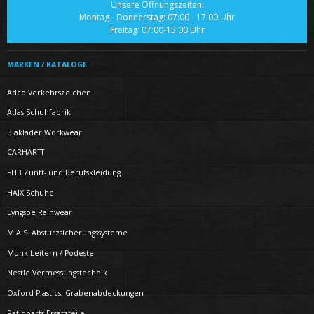
Unsere Öffnungszeiten:
Montag - Donnerstag: 07:00 - 17:00 Uhr
Freitag: 07:00-15:00 Uhr
MARKEN / KATALOGE
Adco Verkehrszeichen
Atlas Schuhfabrik
Blakläder Workwear
CARHARTT
FHB Zunft- und Berufskleidung
HAIX Schuhe
Lyngsoe Rainwear
M.A.S. Absturzsicherungssysteme
Munk Leitern / Podeste
Nestle Vermessungstechnik
Oxford Plastics, Grabenabdeckungen
Ratioparts Ersatzteile