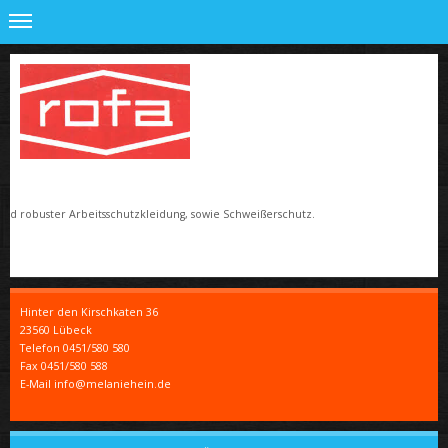
 und robuster Arbeitsschutzkleidung, sowie Schweißerschutz.
Hinter den Kirschkaten
36
23560
Lübeck
Telefon
0451/580 580
Fax
0451/580 588
E-Mail info@melaniehein.de