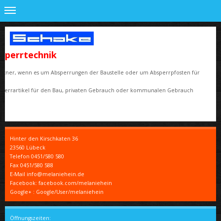
sperrtechnik
 Partner, wenn es um Absperrungen der Baustelle oder um Absperrpfosten für
Absperrartikel für den Bau, privaten Gebrauch oder kommunalen Gebrauch
Hinter den Kirschkaten
36
23560
Lübeck
Telefon
0451/580 580
Fax
0451/580 588
E-Mail info@melaniehein.de
Facebook: facebook.com/melaniehein
Google+ : Google/User/melaniehein
Öffnungszeiten: