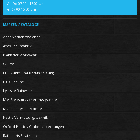
Mo-Do 07:00 - 17:00 Uhr
Fr: 07:00-15:00 Uhr
MARKEN / KATALOGE
Adco Verkehrszeichen
Atlas Schuhfabrik
Blakläder Workwear
CARHARTT
FHB Zunft- und Berufskleidung
HAIX Schuhe
Lyngsoe Rainwear
M.A.S. Absturzsicherungssysteme
Munk Leitern / Podeste
Nestle Vermessungstechnik
Oxford Plastics, Grabenabdeckungen
Ratioparts Ersatzteile